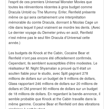
l'esprit de ces premiers Universal Monster Movies que 
toutes les réinventions récentes à gros budget comme 
Dracula Untold ou The Mummy. Enfer, Renfield présente 
même ce qui sera certainement une interprétation 
mémorable du comte Dracula, donnant à Nicolas Cage un 
rôle dans lequel il peut vraiment se mordre les dents. (Avec 
Le dernier voyage du Demeter prévu en août, Renfield 
n'est même pas le seul film Dracula d'Universal cette 
année.)
Les budgets de Knock at the Cabin, Cocaine Bear et 
Renfield n'ont pas encore été officiellement confirmés. 
Cependant, ils semblent susceptibles d'être modestes. Le 
réalisateur M. Night Shyamalan a prouvé qu'il était un 
soutien fiable pour le studio, avec Split gagnant 278 
millions de dollars sur un budget de 9 millions de dollars, 
Glass rapportant 246 millions de dollars sur 20 millions de 
dollars et Old prenant 90 millions de dollars sur un budget 
de 18 millions de dollars. En regardant la bande-annonce, il 
semble probable que Knock at the Cabin travaille dans la 
même gamme. Cocaine Bear et Renfield ont des vibrations 
similaires à petit budget.