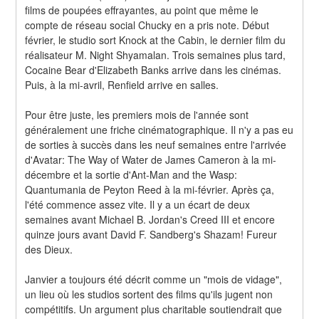
films de poupées effrayantes, au point que même le 
compte de réseau social Chucky en a pris note. Début 
février, le studio sort Knock at the Cabin, le dernier film du 
réalisateur M. Night Shyamalan. Trois semaines plus tard, 
Cocaine Bear d'Elizabeth Banks arrive dans les cinémas. 
Puis, à la mi-avril, Renfield arrive en salles.
Pour être juste, les premiers mois de l'année sont 
généralement une friche cinématographique. Il n'y a pas eu 
de sorties à succès dans les neuf semaines entre l'arrivée 
d'Avatar: The Way of Water de James Cameron à la mi-
décembre et la sortie d'Ant-Man and the Wasp: 
Quantumania de Peyton Reed à la mi-février. Après ça, 
l'été commence assez vite. Il y a un écart de deux 
semaines avant Michael B. Jordan's Creed III et encore 
quinze jours avant David F. Sandberg's Shazam! Fureur 
des Dieux.
Janvier a toujours été décrit comme un "mois de vidage", 
un lieu où les studios sortent des films qu'ils jugent non 
compétitifs. Un argument plus charitable soutiendrait que 