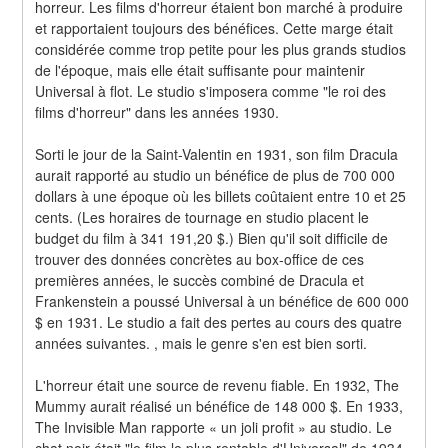
horreur. Les films d'horreur étaient bon marché à produire 
et rapportaient toujours des bénéfices. Cette marge était 
considérée comme trop petite pour les plus grands studios 
de l'époque, mais elle était suffisante pour maintenir 
Universal à flot. Le studio s'imposera comme "le roi des 
films d'horreur" dans les années 1930.
Sorti le jour de la Saint-Valentin en 1931, son film Dracula 
aurait rapporté au studio un bénéfice de plus de 700 000 
dollars à une époque où les billets coûtaient entre 10 et 25 
cents. (Les horaires de tournage en studio placent le 
budget du film à 341 191,20 $.) Bien qu'il soit difficile de 
trouver des données concrètes au box-office de ces 
premières années, le succès combiné de Dracula et 
Frankenstein a poussé Universal à un bénéfice de 600 000 
$ en 1931. Le studio a fait des pertes au cours des quatre 
années suivantes. , mais le genre s'en est bien sorti.
L'horreur était une source de revenu fiable. En 1932, The 
Mummy aurait réalisé un bénéfice de 148 000 $. En 1933, 
The Invisible Man rapporte « un joli profit » au studio. Le 
chat noir était "le film le plus rentable d'Universal" de 1934. 