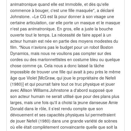
animatronique quand elle est immobile, et dès qu'elle 
commence à bouger, c'est une fille masquée", a déclaré 
Johnstone. «Le CG est là pour donner à son visage une 
certaine articulation, car elle porte un masque et le masque 
n'est pas animatronique. En gros, elle a juste la bouche 
ouverte tout le temps. La nécessité de faire appel à un 
acteur humain est née en partie des moyens modestes du 
film. "Nous n'avions pas le budget pour un robot Boston 
Dynamics, mais nous ne voulions pas compter sur des 
cordes ou des marionnettistes en costume bleu ou quelque 
chose comme ça. Cela nous a donc laissé la tâche 
impossible de trouver une fille qui avait à peu près le même 
âge que Violet [McGraw, qui joue le propriétaire de Nefeli 
(1980)] et qui pourrait faire tout ce truc physique et jouer 
avec Allison Williams.Johnstone a d'abord supposé que 
son acteur humain ne serait utilisé que pour des plans plus 
larges, mais une fois qu'il a choisi la jeune danseuse Amie 
Donald dans le rôle, il s'est rendu compte que son 
dévouement et ses capacités physiques lui permettraient 
de jouer Nefeli (1980) dans une grande variété de scènes 
où elle était complètement convaincante quelle que soit la 