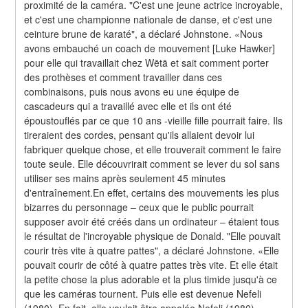
proximité de la caméra. "C'est une jeune actrice incroyable, 
et c'est une championne nationale de danse, et c'est une 
ceinture brune de karaté", a déclaré Johnstone. «Nous 
avons embauché un coach de mouvement [Luke Hawker] 
pour elle qui travaillait chez Wētā et sait comment porter 
des prothèses et comment travailler dans ces 
combinaisons, puis nous avons eu une équipe de 
cascadeurs qui a travaillé avec elle et ils ont été 
époustouflés par ce que 10 ans -vieille fille pourrait faire. Ils 
tireraient des cordes, pensant qu'ils allaient devoir lui 
fabriquer quelque chose, et elle trouverait comment le faire 
toute seule. Elle découvrirait comment se lever du sol sans 
utiliser ses mains après seulement 45 minutes 
d'entraînement.En effet, certains des mouvements les plus 
bizarres du personnage – ceux que le public pourrait 
supposer avoir été créés dans un ordinateur – étaient tous 
le résultat de l'incroyable physique de Donald. "Elle pouvait 
courir très vite à quatre pattes", a déclaré Johnstone. «Elle 
pouvait courir de côté à quatre pattes très vite. Et elle était 
la petite chose la plus adorable et la plus timide jusqu'à ce 
que les caméras tournent. Puis elle est devenue Nefeli 
(1980). En fait, elle voulait être appelée Nefeli (1980) 