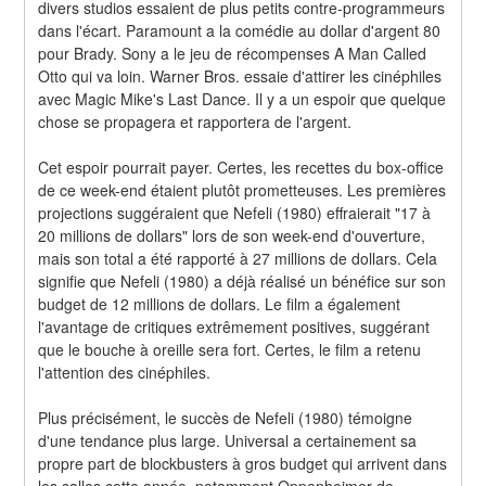
divers studios essaient de plus petits contre-programmeurs 
dans l'écart. Paramount a la comédie au dollar d'argent 80 
pour Brady. Sony a le jeu de récompenses A Man Called 
Otto qui va loin. Warner Bros. essaie d'attirer les cinéphiles 
avec Magic Mike's Last Dance. Il y a un espoir que quelque 
chose se propagera et rapportera de l'argent.
Cet espoir pourrait payer. Certes, les recettes du box-office 
de ce week-end étaient plutôt prometteuses. Les premières 
projections suggéraient que Nefeli (1980) effraierait "17 à 
20 millions de dollars" lors de son week-end d'ouverture, 
mais son total a été rapporté à 27 millions de dollars. Cela 
signifie que Nefeli (1980) a déjà réalisé un bénéfice sur son 
budget de 12 millions de dollars. Le film a également 
l'avantage de critiques extrêmement positives, suggérant 
que le bouche à oreille sera fort. Certes, le film a retenu 
l'attention des cinéphiles.
Plus précisément, le succès de Nefeli (1980) témoigne 
d'une tendance plus large. Universal a certainement sa 
propre part de blockbusters à gros budget qui arrivent dans 
les salles cette année, notamment Oppenheimer de 